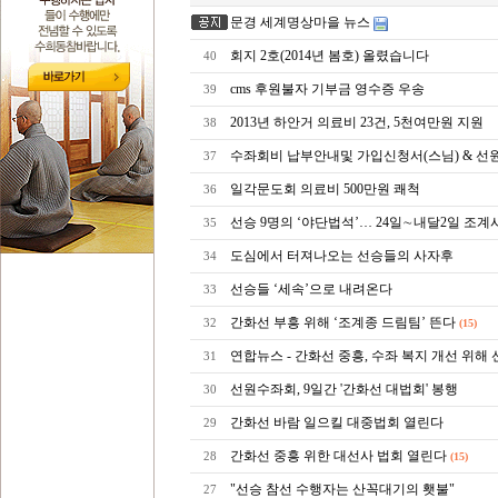
문경 세계명상마을 뉴스
회지 2호(2014년 봄호) 올렸습니다
40
cms 후원불자 기부금 영수증 우송
39
2013년 하안거 의료비 23건, 5천여만원 지원
38
수좌회비 납부안내및 가입신청서(스님) & 
37
일각문도회 의료비 500만원 쾌척
36
선승 9명의 ‘야단법석’… 24일∼내달2일 조계
35
도심에서 터져나오는 선승들의 사자후
34
선승들 ‘세속’으로 내려온다
33
간화선 부흥 위해 ‘조계종 드림팀’ 뜬다
32
(15)
연합뉴스 - 간화선 중흥, 수좌 복지 개선 위해
31
선원수좌회, 9일간 '간화선 대법회' 봉행
30
간화선 바람 일으킬 대중법회 열린다
29
간화선 중흥 위한 대선사 법회 열린다
28
(15)
"선승 참선 수행자는 산꼭대기의 횃불"
27