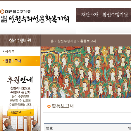
홈 > 참선수행지원 >
활동보고서
번호
제