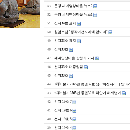
문경 세계명상마을 뉴스2
53
문경 세계명상마을 뉴스1
52
선지34호 표지
51
월암스님 "생각이전자리에 앉아라"
50
선지33호 표지
49
선지33호
48
세계명상마을 상량식 기사
47
선지33호 대중알림
46
선지33호
45
<禪> 불기2565년 통권32호 생각이전자리에 앉아
44
<禪> 불기2565년 통권32호 하안거 해제법어
43
선지 19호 7
42
선지 19호 6
41
선지 19호 5
40
선지 19호 4
39