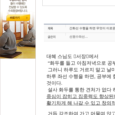
간화선 수행을 하면 무엇이 이로운가? 
선원수좌선…
대혜 스님도
󰡔
서장
󰡕
에서
“
화두를 들고 아침저녁으로 공부
그러니 하루도 거르지 말고 날
하루 좌선 수행을 하면
,
공부에 
것이다
.
설사 화두를 통한 견처가 없다
중심이 잡히고 집중력도 향상된
활기차게 해 나갈 수 있고 창의
거듭 강조하여 가고 머물며 앉