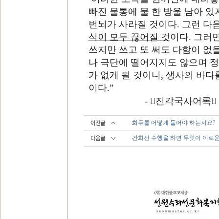
빠진 물통에 물 한 방울 남아 있
번뇌가 사라질 것이다
.
그런 다음
식이 모두 끊어질 것
이다
.
그러면
쓰지만 쓰고 또 써도 다함이 없
나 극단에 떨어지지도 않으며 
가 없게 될 것이니
,
생사의 바다를
이다
.”
-
󰡔
진각국사어록
󰡕
화두를 어떻게 들어야 하는지요?
간화선 수행을 하면 무엇이 이로운가? 