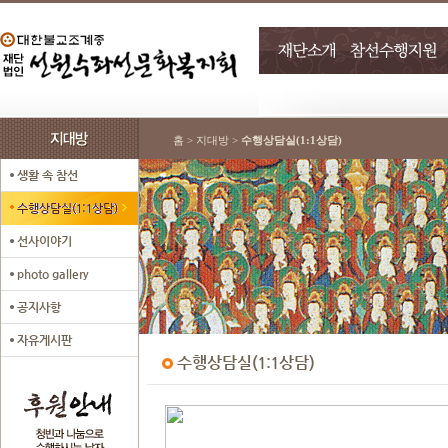
홈 > 지대방 >
수행상담실(1:1상담)