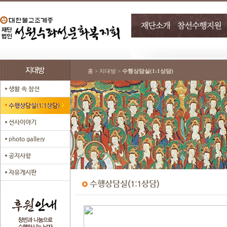
홈 > 지대방 >
수행상담실(1:1상담)