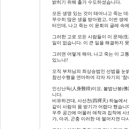
밝히기 위해 출가 수도하셨습니다
.
모든 생명 있는 것이 태어나고 죽는 
무수히 많은 생을 받아왔고
,
이번 생에
터인데
,
나고 죽는 이 윤회의 굴레 속
그러한 고로 모든 사람들이 이 문제
(
生
일이 없습니다
.
이 큰 일을 해결하지 
그러면 어떻게 해야
,
나고 죽는 이 고
있느냐
?
오직 부처님의 최상승법인 선법을 눈
참선수행을 연마하여 각자 자기의
‘
참
인신난득
(
人身難得
)
이요
,
불법난봉
(
佛
니다
.
비유하건대
,
사선천
(
四禪天
)
하늘에서 
같이 사람의 몸 받기가 어렵다 했습니
우주 공간에 머물러 애착과 집착에 사
가
,
아귀
,
곤충 이러한 데 떨어지면 다