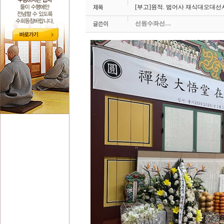
[부고]원적. 범어사 재식대오대선
선원수좌선…