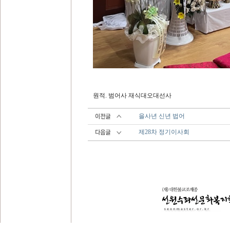
원적. 범어사 재식대오대선사
을사년 신년 법어
제28차 정기이사회