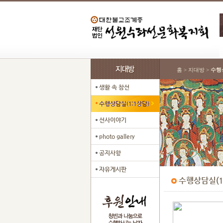
홈 > 지대방 >
수행