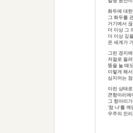
일명 공안이
화두에 대한
그 화두를 
거기에서 끊
더 이상 그 
더 이상 깊
온 세계가 
그런 경지에
저절로 들려
똥을 눌 때도
이렇게 해서
심지어는 잠
이런 상태로
큰항아리에다
그 항아리가
'참 나'를 
우주의 진리
<인천