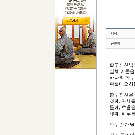
활구참선법이
일체 이론을
하나의 화두
확철대오하
활구참선은,
첫째, 자세를
둘째, 호흡을
셋째, 화두를
화두란 깨달